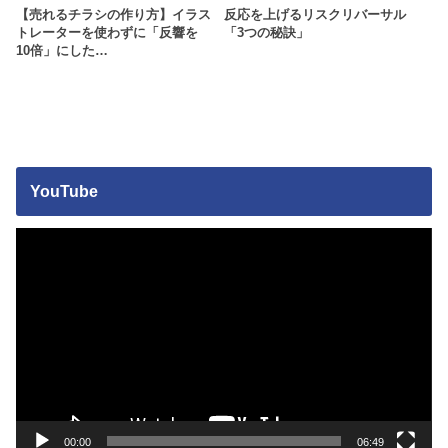
【売れるチラシの作り方】イラス
反応を上げるリスクリバーサル
トレーターを使わずに「反響を
「3つの秘訣」
10倍」にした…
YouTube
動
画
プ
レ
ー
ヤ
ー
00:00
06:49