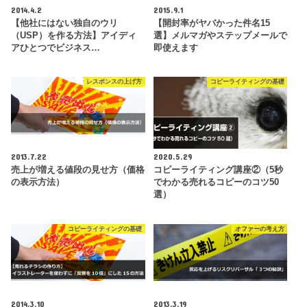
2014.4.2
2015.9.1
【他社にはない独自のウリ
【開封率がヤバかった件名15
（USP）を作る方法】アイディ
選】メルマガやステップメールで
アひとつでビジネス…
即使えます
レスポンスの上げ方
コピーライティングの基礎
2013.7.22
2020.5.29
売上が増える値段の見せ方（価格
コピーライティング講座②（5秒
の表示方法）
でわかる売れるコピーのコツ50
選）
コピーライティングの基礎
オファーの考え方
2014.3.10
2013.3.19