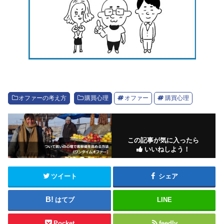
オファーの考え方
購買心理
オファー
購買心理
この記事が気に入ったら
いいねしよう！
ツイート
シェア
はてブ
LINE
Pocket
feedly